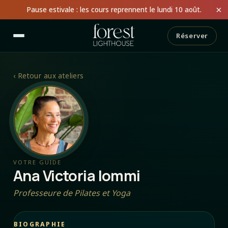
×
Pause estivale : les cours reprennent le lundi 10 août.
Réserver
‹
Retour aux ateliers
VOTRE GUIDE
Ana Victoria Iommi
Professeure de Pilates et Yoga
BIOGRAPHIE