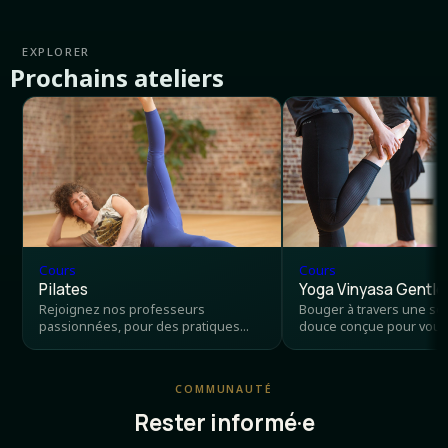
EXPLORER
Prochains ateliers
Cours
Cours
Pilates
Yoga Vinyasa Gentle
Rejoignez nos professeurs
Bouger à travers une s
passionnées, pour des pratiques
douce conçue pour vous
hebdomadaires enrichissantes.
centre avant ou après u
Ensemble, vous renforcerez vos
journée de travail. Vous 
muscles profonds, améliorerez votre
avec un sentiment de ca
COMMUNAUTÉ
posture au quotidien et
d'épanouissement, conne
développerez une connexion
respiration, à vous-mêm
Rester informé·e
harmonieuse entre votre corps et
votre