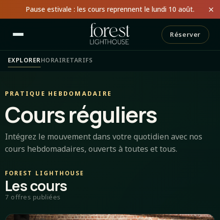
×
Pause estivale : les cours reprennent le lundi 10 août.
Réserver
EXPLORER
HORAIRE
TARIFS
PRATIQUE HEBDOMADAIRE
Cours réguliers
Intégrez le mouvement dans votre quotidien avec nos
cours hebdomadaires, ouverts à toutes et tous.
FOREST LIGHTHOUSE
Les cours
7 offres publiées