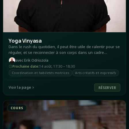
Yoga Vinyasa
Dans le rush du quotidien, il peut être utile de ralentir pour se
réguler, et se reconnecter à son corps dans un cadre
sécurisant et vivant. Ce cours offre un espace pour libérer les
avec
Erik Odriozola
tensions, apaiser le système nerveux et retrouver de
Prochaine date
:
14 août
,
17:30 – 18:30
l’énergie grâce à un mouvement fluide, conscient et
Coordination et habiletés motrices
Arts créatifs et expressifs
respectueux du rythme de chacun.
Voir la page
RÉSERVER
COURS