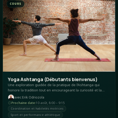
COURS
Yoga Ashtanga (Débutants bienvenus)
Une exploration guidée de la pratique de l’Ashtanga qui
honore la tradition tout en encourageant la curiosité et la
conscience du corps.
avec
Erik Odriozola
Prochaine date
:
10 août
,
8:00 – 9:15
Coordination et habiletés motrices
Sport et performance athlétique