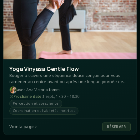
Yoga Vinyasa Gentle Flow
Bouger à travers une séquence douce conçue pour vous
ramener au centre avant ou après une longue journée de
travail. Vous repartirez avec un sentiment de calme et
avec
Ana Victoria Iommi
d'épanouissement, connecté à votre respiration, à vous-
Prochaine date
:
1 sept.
,
17:30 – 18:30
même.
Perception et conscience
Coordination et habiletés motrices
Voir la page
RÉSERVER