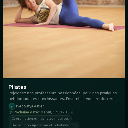
Pilates
Rejoignez nos professeurs passionnées, pour des pratiques
hebdomadaires enrichissantes. Ensemble, vous renforcerez
vos muscles profonds, améliorerez votre posture au
avec
Satya Astier
S
quotidien et développerez une connexion harmonieuse entre
Prochaine date
:
10 août
,
17:30 – 18:30
votre corps et votre
Coordination et habiletés motrices
Douleur, récupération et réhabilitation