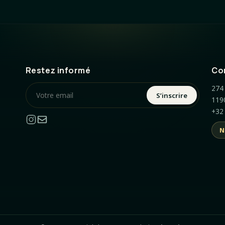
Restez informé
Co
274 
S’inscrire
119
+32
N