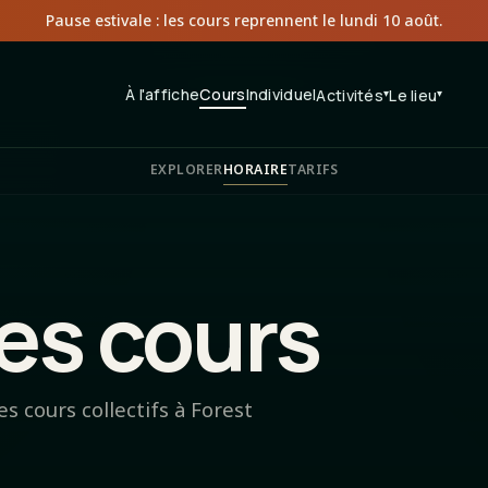
Pause estivale : les cours reprennent le lundi 10 août.
À l'affiche
Cours
Individuel
Activités
▾
Le lieu
▾
EXPLORER
HORAIRE
TARIFS
es cours
 cours collectifs à Forest