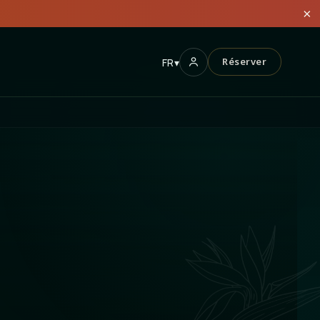
×
Réserver
FR
▾