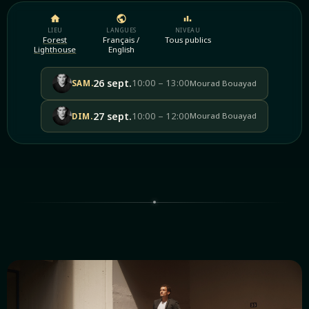
LIEU
LANGUES
NIVEAU
Forest
Français /
Tous publics
Lighthouse
English
26
sept.
10:00 – 13:00
Mourad Bouayad
SAM.
27
sept.
10:00 – 12:00
Mourad Bouayad
DIM.