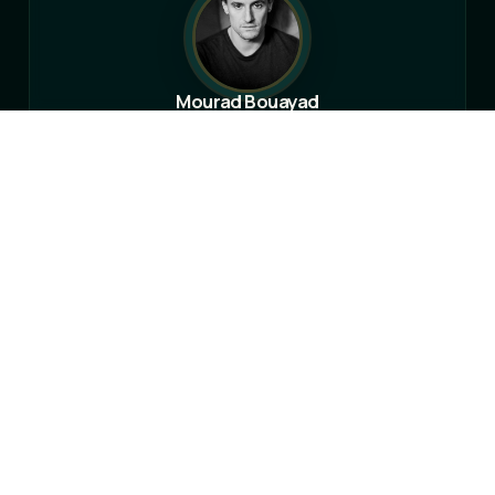
Mourad Bouayad
Danseur, Chorégraphe, Enseignant Gaga Certifié
Mourad Bouayad est un danseur, chorégraphe et acteur
parisien. Issu du hip-hop, il trouve dans la danse
contemporaine un espace de liberté où il repousse les
frontières esthétiques du mouvement. Diplômé du CNDC
d'Angers, il rejoint en 2017 le Batsheva Ensemble sous la
direction d'Ohad Naharin, approfondit la méthode Gaga
et devient l'un des rares artistes à l'enseigner en France,
notamment à l'Opéra de Paris. En 2020, il crée Enhanced
et For The Hungry Boy, présentées au CENTQUATRE et à
l'Institut du Monde Arabe. Il collabore avec le pianiste et
compositeur japonais Koki Nakano et chorégraphie le
film Port de Bras. En 2024, il présente My Way au Théâtre
National de Chaillot avec Edmond Baudoin et
chorégraphie À l'Unisson dans le cadre de l'Olympiade
Culturelle des Jeux de Paris 2024.
“
La danse devrait avant tout rester un jeu,