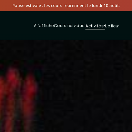
Pause estivale : les cours reprennent le lundi 10 août.
À l'affiche
Cours
Individuel
Activités
▾
Le lieu
▾