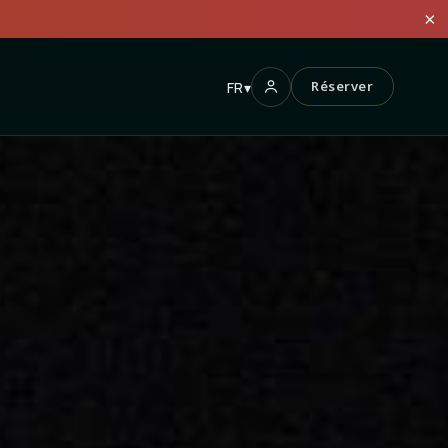
×
Réserver
FR
▾