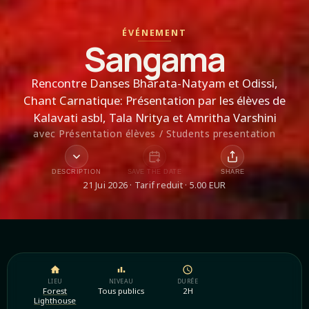
ÉVÉNEMENT
Sangama
Rencontre Danses Bharata-Natyam et Odissi,
Chant Carnatique: Présentation par les élèves de
Kalavati asbl, Tala Nritya et Amritha Varshini
avec
Présentation élèves / Students presentation
DESCRIPTION
SAVE THE DATE
SHARE
21 Jui 2026 · Tarif reduit · 5.00 EUR
LIEU
NIVEAU
DURÉE
Forest
Tous publics
2H
Lighthouse