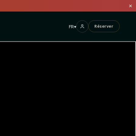
×
Réserver
FR
▾