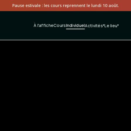
Pause estivale : les cours reprennent le lundi 10 août.
À l'affiche
Cours
Individuel
Activités
▾
Le lieu
▾